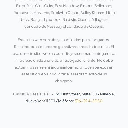
-
-
s
f
e
Floral Park, Glen Oaks, East Meadow, Elmont, Bellerose,
n
Roosevelt, Malverne, Rockville Centre, Valley Stream, Little
Neck, Roslyn, Lynbrook, Baldwin, Queens Village, el
condado de Nassau y el condado de Queens.
Este sitio web constituye publicidad para abogados.
Resultados anteriores no garantizan un resultado similar. El
uso de este sitio web no constituye asesoramiento jurídico
ni la creación de una relación abogado-cliente. No debe
actuar ni basarse en ninguna información que aparezca en
este sitio web sin solicitar el asesoramiento de un
abogado.
Cassisi & Cassisi, P.C. •
155 First Street, Suite 101
•
Mineola,
Nueva York 11501
•
Teléfono:
516-294-5050