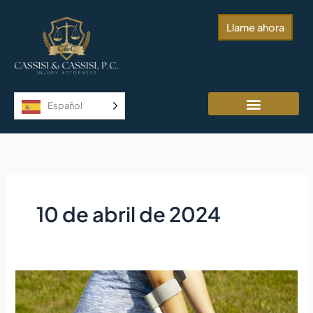
Ir
al
Llame ahora
contenido
Español
10 de abril de 2024
Lesiones
por
tropiezos