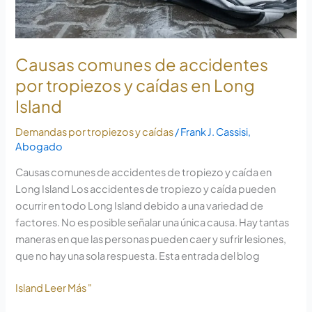
Long
Causas comunes de accidentes
por tropiezos y caídas en Long
Island
Demandas por tropiezos y caídas
/
Frank J. Cassisi,
Abogado
Causas comunes de accidentes de tropiezo y caída en
Long Island Los accidentes de tropiezo y caída pueden
ocurrir en todo Long Island debido a una variedad de
factores. No es posible señalar una única causa. Hay tantas
maneras en que las personas pueden caer y sufrir lesiones,
que no hay una sola respuesta. Esta entrada del blog
Island Leer Más "