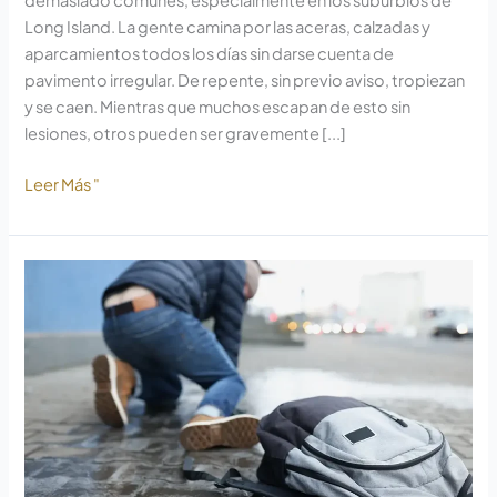
demasiado comunes, especialmente en los suburbios de
Long Island. La gente camina por las aceras, calzadas y
aparcamientos todos los días sin darse cuenta de
pavimento irregular. De repente, sin previo aviso, tropiezan
y se caen. Mientras que muchos escapan de esto sin
lesiones, otros pueden ser gravemente [...]
Leer Más "
Causas
comunes
de
accidentes
por
tropiezos
y
caídas
en