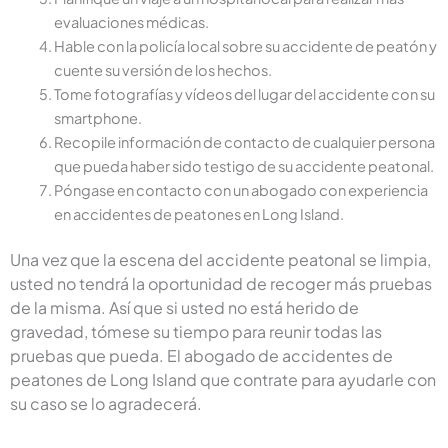
evaluaciones médicas.
Hable con la policía local sobre su accidente de peatón y
cuente su versión de los hechos.
Tome fotografías y vídeos del lugar del accidente con su
smartphone.
Recopile información de contacto de cualquier persona
que pueda haber sido testigo de su accidente peatonal.
Póngase en contacto con un abogado con experiencia
en accidentes de peatones en Long Island.
Una vez que la escena del accidente peatonal se limpia,
usted no tendrá la oportunidad de recoger más pruebas
de la misma. Así que si usted no está herido de
gravedad, tómese su tiempo para reunir todas las
pruebas que pueda. El abogado de accidentes de
peatones de Long Island que contrate para ayudarle con
su caso se lo agradecerá.