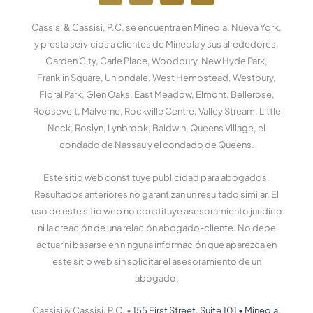
c
n
u
r
e
k
t
d
Cassisi & Cassisi, P.C. se encuentra en Mineola, Nueva York,
b
e
u
p
o
d
b
r
y presta servicios a clientes de Mineola y sus alrededores,
o
i
e
e
Garden City, Carle Place, Woodbury, New Hyde Park,
k
n
s
Franklin Square, Uniondale, West Hempstead, Westbury,
-
-
s
f
e
Floral Park, Glen Oaks, East Meadow, Elmont, Bellerose,
n
Roosevelt, Malverne, Rockville Centre, Valley Stream, Little
Neck, Roslyn, Lynbrook, Baldwin, Queens Village, el
condado de Nassau y el condado de Queens.
Este sitio web constituye publicidad para abogados.
Resultados anteriores no garantizan un resultado similar. El
uso de este sitio web no constituye asesoramiento jurídico
ni la creación de una relación abogado-cliente. No debe
actuar ni basarse en ninguna información que aparezca en
este sitio web sin solicitar el asesoramiento de un
abogado.
Cassisi & Cassisi, P.C. •
155 First Street, Suite 101
•
Mineola,