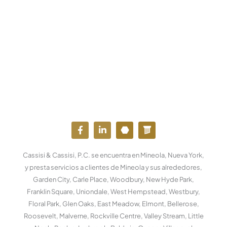
F
L
Y
W
a
i
o
o
c
n
u
r
e
k
t
d
Cassisi & Cassisi, P.C. se encuentra en Mineola, Nueva York,
b
e
u
p
o
d
b
r
y presta servicios a clientes de Mineola y sus alrededores,
o
i
e
e
Garden City, Carle Place, Woodbury, New Hyde Park,
k
n
s
Franklin Square, Uniondale, West Hempstead, Westbury,
-
-
s
f
e
Floral Park, Glen Oaks, East Meadow, Elmont, Bellerose,
n
Roosevelt, Malverne, Rockville Centre, Valley Stream, Little