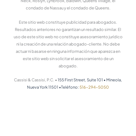
Neck, Roslyn, Lynbrook, Baldwin, Queens Village, el
condado de Nassau y el condado de Queens.
Este sitio web constituye publicidad para abogados.
Resultados anteriores no garantizan un resultado similar. El
uso de este sitio web no constituye asesoramiento jurídico
ni la creación de una relación abogado-cliente. No debe
actuar ni basarse en ninguna información que aparezca en
este sitio web sin solicitar el asesoramiento de un
abogado.
Cassisi & Cassisi, P.C. •
155 First Street, Suite 101
•
Mineola,
Nueva York 11501
•
Teléfono:
516-294-5050