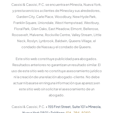
e
k
t
d
Cassisi & Cassisi, P.C. se encuentra en Mineola, Nueva York,
b
e
u
p
o
d
b
r
y presta servicios a clientes de Mineola y sus alrededores,
o
i
e
e
Garden City, Carle Place, Woodbury, New Hyde Park,
k
n
s
Franklin Square, Uniondale, West Hempstead, Westbury,
-
-
s
f
e
Floral Park, Glen Oaks, East Meadow, Elmont, Bellerose,
n
Roosevelt, Malverne, Rockville Centre, Valley Stream, Little
Neck, Roslyn, Lynbrook, Baldwin, Queens Village, el
condado de Nassau y el condado de Queens.
Este sitio web constituye publicidad para abogados.
Resultados anteriores no garantizan un resultado similar. El
uso de este sitio web no constituye asesoramiento jurídico
ni la creación de una relación abogado-cliente. No debe
actuar ni basarse en ninguna información que aparezca en
este sitio web sin solicitar el asesoramiento de un
abogado.
Cassisi & Cassisi, P.C. •
155 First Street, Suite 101
•
Mineola,
Nueva York 11501
•
Teléfono:
516-294-5050