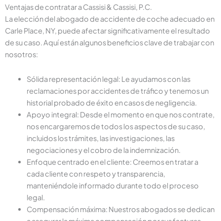
Ventajas de contratar a Cassisi & Cassisi, P.C.
La elección del abogado de accidente de coche adecuado en
Carle Place, NY, puede afectar significativamente el resultado
de su caso. Aquí están algunos beneficios clave de trabajar con
nosotros:
Sólida representación legal: Le ayudamos con las
reclamaciones por accidentes de tráfico y tenemos un
historial probado de éxito en casos de negligencia.
Apoyo integral: Desde el momento en que nos contrate,
nos encargaremos de todos los aspectos de su caso,
incluidos los trámites, las investigaciones, las
negociaciones y el cobro de la indemnización.
Enfoque centrado en el cliente: Creemos en tratar a
cada cliente con respeto y transparencia,
manteniéndole informado durante todo el proceso
legal.
Compensación máxima: Nuestros abogados se dedican
a asegurar la máxima compensación por sus facturas