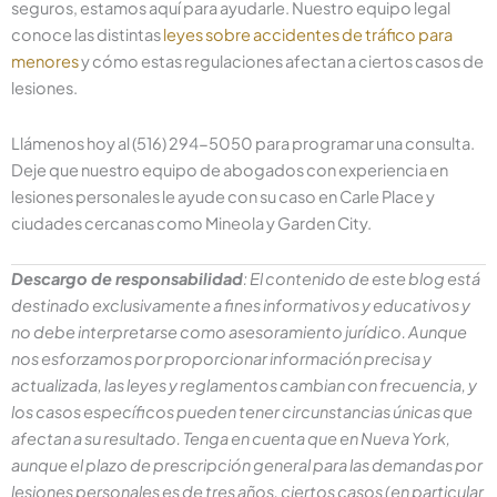
seguros, estamos aquí para ayudarle. Nuestro equipo legal
conoce las distintas
leyes sobre accidentes de tráfico para
menores
y cómo estas regulaciones afectan a ciertos casos de
lesiones.
Llámenos hoy al (516) 294-5050 para programar una consulta.
Deje que nuestro equipo de abogados con experiencia en
lesiones personales le ayude con su caso en Carle Place y
ciudades cercanas como Mineola y Garden City.
Descargo de responsabilidad
: El contenido de este blog está
destinado exclusivamente a fines informativos y educativos y
no debe interpretarse como asesoramiento jurídico. Aunque
nos esforzamos por proporcionar información precisa y
actualizada, las leyes y reglamentos cambian con frecuencia, y
los casos específicos pueden tener circunstancias únicas que
afectan a su resultado. Tenga en cuenta que en Nueva York,
aunque el plazo de prescripción general para las demandas por
lesiones personales es de tres años, ciertos casos (en particular