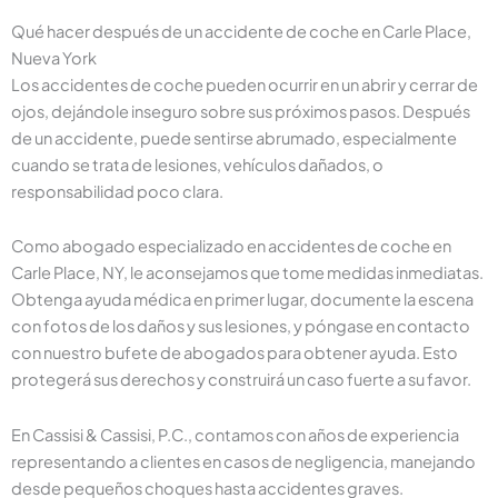
Qué hacer después de un accidente de coche en Carle Place,
Nueva York
Los accidentes de coche pueden ocurrir en un abrir y cerrar de
ojos, dejándole inseguro sobre sus próximos pasos. Después
de un accidente, puede sentirse abrumado, especialmente
cuando se trata de lesiones, vehículos dañados, o
responsabilidad poco clara.
Como abogado especializado en accidentes de coche en
Carle Place, NY, le aconsejamos que tome medidas inmediatas.
Obtenga ayuda médica en primer lugar, documente la escena
con fotos de los daños y sus lesiones, y póngase en contacto
con nuestro bufete de abogados para obtener ayuda. Esto
protegerá sus derechos y construirá un caso fuerte a su favor.
En Cassisi & Cassisi, P.C., contamos con años de experiencia
representando a clientes en casos de negligencia, manejando
desde pequeños choques hasta accidentes graves.