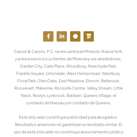
F
L
Y
W
a
i
o
o
c
n
u
r
e
k
t
d
Cassisi & Cassisi, P.C. se encuentra en Mineola, Nueva York,
b
e
u
p
o
d
b
r
y presta servicios a clientes de Mineola y sus alrededores,
o
i
e
e
Garden City, Carle Place, Woodbury, New Hyde Park,
k
n
s
Franklin Square, Uniondale, West Hempstead, Westbury,
-
-
s
f
e
Floral Park, Glen Oaks, East Meadow, Elmont, Bellerose,
n
Roosevelt, Malverne, Rockville Centre, Valley Stream, Little
Neck, Roslyn, Lynbrook, Baldwin, Queens Village, el
condado de Nassau y el condado de Queens.
Este sitio web constituye publicidad para abogados.
Resultados anteriores no garantizan un resultado similar. El
uso de este sitio web no constituye asesoramiento jurídico