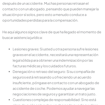
después de un accidente. Muchas personas retrasan el
contacto con un abogado, pensando que pueden manejar la
situación por sí solos, pero esto a menudo conduce a
oportunidades perdidas para la compensación.
He aquí algunos signos clave de que ha llegado el momento de
buscar asistencia jurídica:
Lesiones graves: Si usted u otra persona sufre lesiones
graves en el accidente, necesitará una representación
legal sólida para obtener una indemnización por las
facturas médicas y los cuidados futuros.
Denegación o retraso del seguro: Si su compañía de
seguros está retrasando u ofreciendo un acuerdo
insuficiente, póngase en contacto con un abogado de
accidente de coche. Podemos ayudar a navegar las
negociaciones de seguros y garantizar un trato justo.
Cuestiones complejas de responsabilidad: Si no está