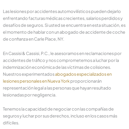
Las lesiones por accidentes automovilísticos pueden dejarlo
enfrentando facturas médicas crecientes, salarios perdidos y
desafíos de seguros. Si usted se encuentra en esta situación, es
el momento de hablar con un abogado de accidente de coche
de confianza en Carle Place, NY.
En Cassisi & Cassisi, P.C., le asesoramos en reclamaciones por
accidentes de tráfico y nos comprometemos a luchar por la
indemnización económica de las víctimas de colisiones.
Nuestros experimentados
abogados especializados en
lesiones personales en Nueva York
proporcionarán
representación legal a las personas que hayan resultado
lesionadas por negligencia.
Tenemos la capacidad de negociar con las compañías de
seguros y luchar por sus derechos, incluso en los casos más
difíciles.