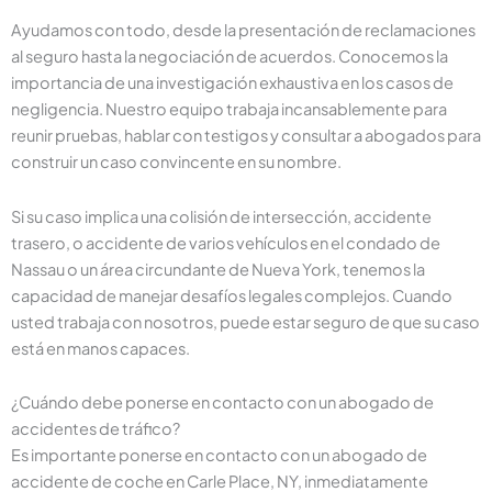
Ayudamos con todo, desde la presentación de reclamaciones
al seguro hasta la negociación de acuerdos. Conocemos la
importancia de una investigación exhaustiva en los casos de
negligencia. Nuestro equipo trabaja incansablemente para
reunir pruebas, hablar con testigos y consultar a abogados para
construir un caso convincente en su nombre.
Si su caso implica una colisión de intersección, accidente
trasero, o accidente de varios vehículos en el condado de
Nassau o un área circundante de Nueva York, tenemos la
capacidad de manejar desafíos legales complejos. Cuando
usted trabaja con nosotros, puede estar seguro de que su caso
está en manos capaces.
¿Cuándo debe ponerse en contacto con un abogado de
accidentes de tráfico?
Es importante ponerse en contacto con un abogado de
accidente de coche en Carle Place, NY, inmediatamente