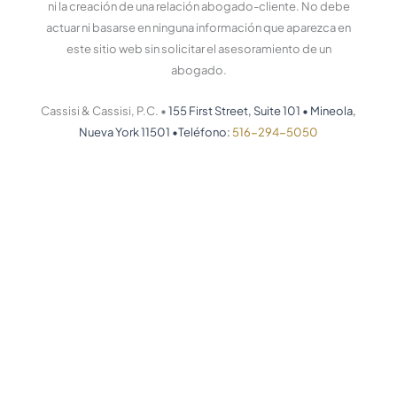
ni la creación de una relación abogado-cliente. No debe
actuar ni basarse en ninguna información que aparezca en
este sitio web sin solicitar el asesoramiento de un
abogado.
Cassisi & Cassisi, P.C. •
155 First Street, Suite 101
•
Mineola,
Nueva York 11501
•
Teléfono:
516-294-5050