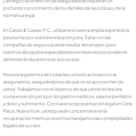
Las negociaciones con las aseguradoras requieren un
profundo conocimiento de los detalles de las pólizas y de la
normativa legal.
En Cassisi & Cassisi, P.C., utilizamos nuestra amplia experiencia
para luchar por una indemnización justa. Tratar con las
compañías de seguros puede resultar abrumador, pero
nuestros abogados especializados en lesiones personales le
defenderán durante todo el proceso.
Nos encargaremos de todas las comunicaciones con la
aseguradora, asegurándonos de que no se aprovechen de
usted. Trabajamos con el objetivo de que usted reciba una
compensación justa por los gastos médicos, salarios perdidos
y dolor y sufrimiento. Con nuestra representación legal en Carle
Place, Nueva York, usted puede concentrarse en la
recuperación mientras nosotros manejamos las complejidades
legales de su caso.