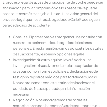
El proceso legal después de un accidente de coche puede ser
abrumador, pero la comprensión de los pasos clave puede
hacer que sea más manejable. He aquí una visión general del
proceso legal que nuestros abogados de Carle Place siguen
para cada caso de accidente:
Consulta: El primer paso es programar una consulta con
nuestros experimentados abogados de lesiones
personales. En esta reunión, vamos a discutir los detalles
de su accidente, lesiones y opciones legales.
Investigación: Nuestro equipo llevará a cabo una
investigación exhaustiva mediante la recopilación de
pruebas como informes policiales, declaraciones de
testigos y registros médicos para fortalecer su caso.
Nos coordinamos con las autoridades locales en el
condado de Nassau para adquirir la información
necesaria.
Negociación: Nos encargaremos de todas las
negociaciones con las compañías de seguros para que