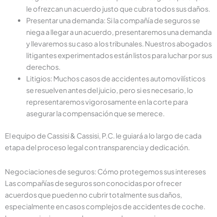
le ofrezcan un acuerdo justo que cubra todos sus daños.
Presentar una demanda: Si la compañía de seguros se
niega a llegar a un acuerdo, presentaremos una demanda
y llevaremos su caso a los tribunales. Nuestros abogados
litigantes experimentados están listos para luchar por sus
derechos.
Litigios: Muchos casos de accidentes automovilísticos
se resuelven antes del juicio, pero si es necesario, lo
representaremos vigorosamente en la corte para
asegurar la compensación que se merece.
El equipo de Cassisi & Cassisi, P.C. le guiará a lo largo de cada
etapa del proceso legal con transparencia y dedicación.
Negociaciones de seguros: Cómo protegemos sus intereses
Las compañías de seguros son conocidas por ofrecer
acuerdos que pueden no cubrir totalmente sus daños,
especialmente en casos complejos de accidentes de coche.