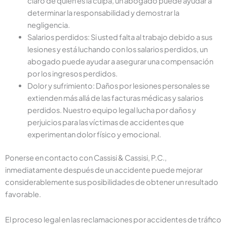
claro de quién es la culpa, un abogado puede ayudar a
determinar la responsabilidad y demostrar la
negligencia.
Salarios perdidos: Si usted falta al trabajo debido a sus
lesiones y está luchando con los salarios perdidos, un
abogado puede ayudar a asegurar una compensación
por los ingresos perdidos.
Dolor y sufrimiento: Daños por lesiones personales se
extienden más allá de las facturas médicas y salarios
perdidos. Nuestro equipo legal lucha por daños y
perjuicios para las víctimas de accidentes que
experimentan dolor físico y emocional.
Ponerse en contacto con Cassisi & Cassisi, P.C.,
inmediatamente después de un accidente puede mejorar
considerablemente sus posibilidades de obtener un resultado
favorable.
El proceso legal en las reclamaciones por accidentes de tráfico