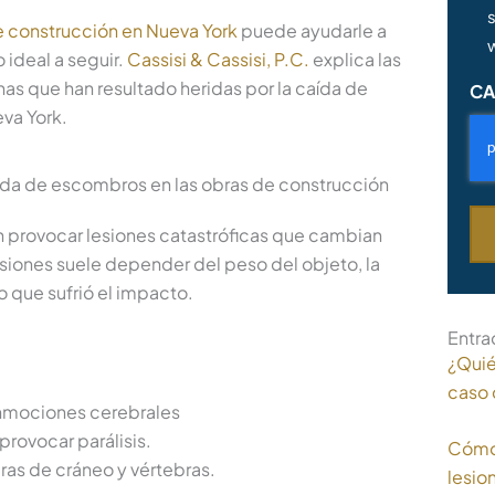
s
 construcción en Nueva York
puede ayudarle a
 ideal a seguir.
Cassisi & Cassisi, P.C.
explica las
as que han resultado heridas por la caída de
CA
va York.
ída de escombros en las obras de construcción
 provocar lesiones catastróficas que cambian
esiones suele depender del peso del objeto, la
o que sufrió el impacto.
Entra
¿Quié
caso 
nmociones cerebrales
rovocar parálisis.
Cómo 
ras de cráneo y vértebras.
lesio