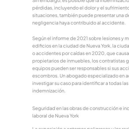
Sin embargo, es posible que la indemnizació
pérdidas, incluyendo el dolor y el sufrimiento
situaciones, también puede presentar una d
negligencia haya contribuido al accidente.
Según el informe de 2021 sobre lesiones y m
edificios en la ciudad de Nueva York, la ci
o accidentes por caídas en 2020, que causaro
propietarios de inmuebles, los contratistas g
equipos pueden ser responsables si sus accio
escombros. Un abogado especializado en a
investigar su caso para identificar a todas l
indemnización.
Seguridad en las obras de construcción e in
laboral de Nueva York
La exposición a entornos peligrosos y los re