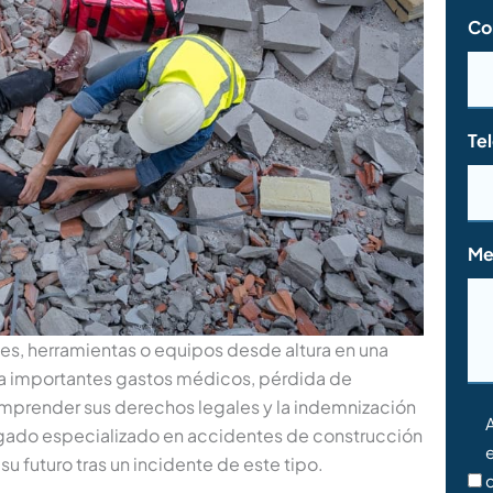
Co
Te
Me
ales, herramientas o equipos desde altura en una
 a importantes gastos médicos, pérdida de
omprender sus derechos legales y la indemnización
Co
A
gado especializado en accidentes de construcción
*
u futuro tras un incidente de este tipo.