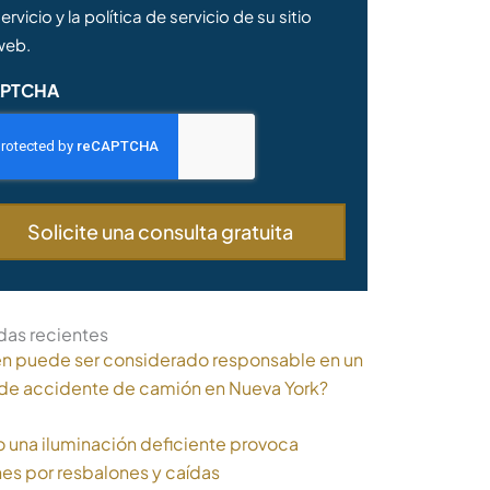
ervicio y la política de servicio de su sitio
web.
PTCHA
das recientes
n puede ser considerado responsable en un
de accidente de camión en Nueva York?
una iluminación deficiente provoca
nes por resbalones y caídas