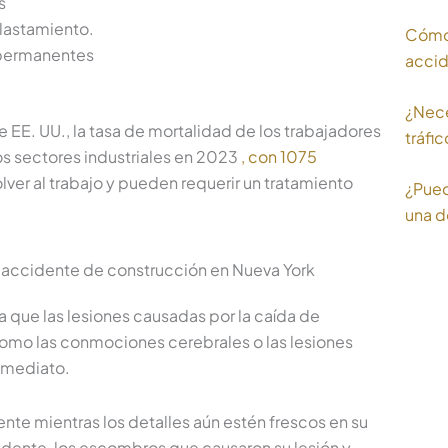
s
plastamiento.
Cómo 
s permanentes
accid
¿Nece
e EE. UU., la tasa de mortalidad de los trabajadores
tráfic
los sectores industriales en 2023
, con 1075
lver al trabajo y pueden requerir un tratamiento
¿Pued
una d
n accidente de construcción en Nueva York
 que las lesiones causadas por la caída de
omo las conmociones cerebrales o las lesiones
nmediato.
nte mientras los detalles aún estén frescos en su
idente, los escombros que causaron su lesión y