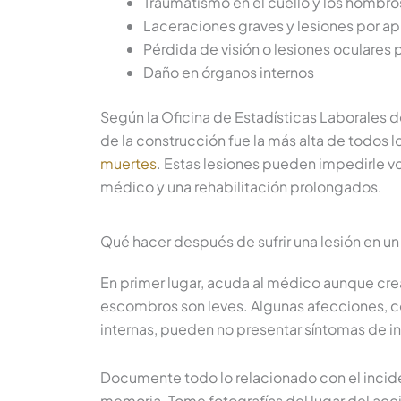
Traumatismo en el cuello y los hombro
Laceraciones graves y lesiones por a
Pérdida de visión o lesiones oculare
Daño en órganos internos
Según la Oficina de Estadísticas Laborales d
de la construcción fue la más alta de todos 
muertes
. Estas lesiones pueden impedirle vo
médico y una rehabilitación prolongados.
Qué hacer después de sufrir una lesión en u
En primer lugar, acuda al médico aunque crea
escombros son leves. Algunas afecciones, c
internas, pueden no presentar síntomas de i
Documente todo lo relacionado con el incide
memoria. Tome fotografías del lugar del acc