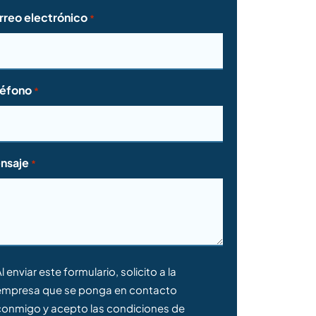
rreo electrónico
*
léfono
*
nsaje
*
nsentimiento
l enviar este formulario, solicito a la
empresa que se ponga en contacto
conmigo y acepto las condiciones de