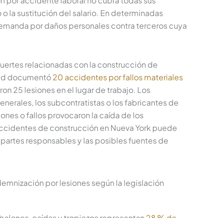
n por accidente laboral no cubra todas sus
 o la sustitución del salario. En determinadas
emanda por daños personales contra terceros cuya
uertes relacionadas con la construcción de
udad documentó
20 accidentes por fallos materiales
n 25 lesiones en el lugar de trabajo. Los
enerales, los subcontratistas o los fabricantes de
nes o fallos provocaron la caída de los
ccidentes de construcción en Nueva York puede
as partes responsables y las posibles fuentes de
demnización por lesiones según la legislación
sbalones, caídas y tropiezos representan
28 % de