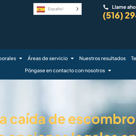
Llame ahor
Español
(516) 2
porales
Áreas de servicio
Nuestros resultados
T
Póngase en contacto con nosotros
la caída de escombro