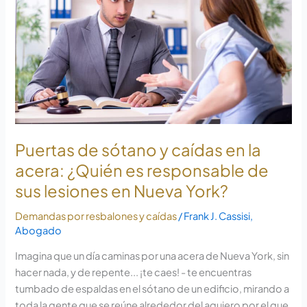
caídas
en
la
acera:
Quién
es
responsable
de
sus
Puertas de sótano y caídas en la
lesiones
acera: ¿Quién es responsable de
en
sus lesiones en Nueva York?
NYC?
Demandas por resbalones y caídas
/
Frank J. Cassisi,
Abogado
Imagina que un día caminas por una acera de Nueva York, sin
hacer nada, y de repente... ¡te caes! - te encuentras
tumbado de espaldas en el sótano de un edificio, mirando a
toda la gente que se reúne alrededor del agujero por el que