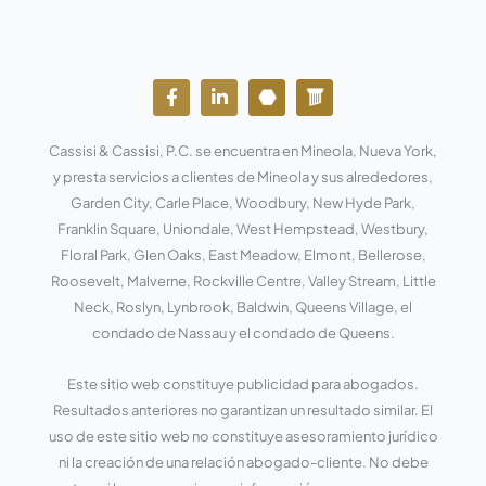
F
L
Y
W
a
i
o
o
c
n
u
r
e
k
t
d
Cassisi & Cassisi, P.C. se encuentra en Mineola, Nueva York,
b
e
u
p
o
d
b
r
y presta servicios a clientes de Mineola y sus alrededores,
o
i
e
e
Garden City, Carle Place, Woodbury, New Hyde Park,
k
n
s
Franklin Square, Uniondale, West Hempstead, Westbury,
-
-
s
f
e
Floral Park, Glen Oaks, East Meadow, Elmont, Bellerose,
n
Roosevelt, Malverne, Rockville Centre, Valley Stream, Little
Neck, Roslyn, Lynbrook, Baldwin, Queens Village, el
condado de Nassau y el condado de Queens.
Este sitio web constituye publicidad para abogados.
Resultados anteriores no garantizan un resultado similar. El
uso de este sitio web no constituye asesoramiento jurídico
ni la creación de una relación abogado-cliente. No debe