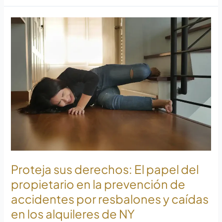
Proteja
sus
Derechos:
El
papel
del
propietario
en
la
prevención
de
accidentes
por
Proteja sus derechos: El papel del
resbalones
propietario en la prevención de
y
accidentes por resbalones y caídas
caídas
en los alquileres de NY
en