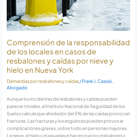
en
casos
de
resbalones
y
Comprensión de la responsabilidad
caídas
por
de los locales en casos de
nieve
resbalones y caídas por nieve y
y
hielo en Nueva York
hielo
en
Demandas por resbalones y caídas
/
Frank J. Cassisi,
Nueva
Abogado
York
Aunque los incidentes de resbalones y caídas pueden
parecer triviales, el Instituto Nacional de Seguridad de los
Suelos calcula que alrededor del 5% de las caídas provocan
fracturas. Las fracturas y los esguinces pueden provocar
complicaciones graves, sobre todo en personas mayores.
La nieve, el hielo y el aguanieve hacen que los resbalones y