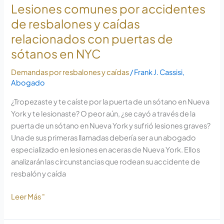
sótanos
Lesiones comunes por accidentes
de
de resbalones y caídas
aceras
relacionados con puertas de
en
sótanos en NYC
NYC
Demandas por resbalones y caídas
/
Frank J. Cassisi,
Abogado
¿Tropezaste y te caíste por la puerta de un sótano en Nueva
York y te lesionaste? O peor aún, ¿se cayó a través de la
puerta de un sótano en Nueva York y sufrió lesiones graves?
Una de sus primeras llamadas debería ser a un abogado
especializado en lesiones en aceras de Nueva York. Ellos
analizarán las circunstancias que rodean su accidente de
resbalón y caída
Leer Más "