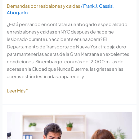
las
Demandas por resbalones y caídas
/
Frank J. Cassisi,
aceras
Abogado
¿Está pensando en contratar a un abogado especializado
en resbalones y caídas en NYC después de haberse
lesionado durante un accidente en una acera? El
Departamento de Transporte de Nueva York trabaja duro
para mantener las aceras de la Gran Manzana en excelentes
condiciones. Sin embargo, con más de 12.000 millas de
aceras en la Ciudad que Nunca Duerme, las grietas en las
aceras están destinadas a aparecer y
Leer Más "
Puertas
de
sótano
y