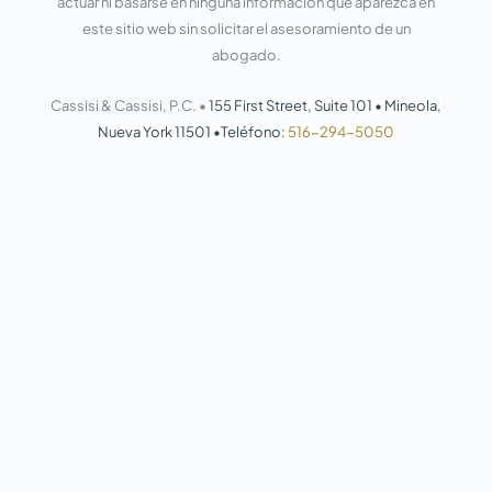
actuar ni basarse en ninguna información que aparezca en
este sitio web sin solicitar el asesoramiento de un
abogado.
Cassisi & Cassisi, P.C. •
155 First Street, Suite 101
•
Mineola,
Nueva York 11501
•
Teléfono:
516-294-5050