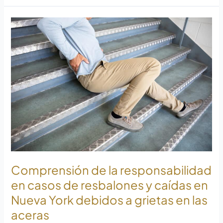
Cómo
entender
la
responsabilidad
en
casos
de
resbalones
y
caídas
en
Nueva
York
Comprensión de la responsabilidad
debido
en casos de resbalones y caídas en
a
Nueva York debidos a grietas en las
grietas
aceras
en