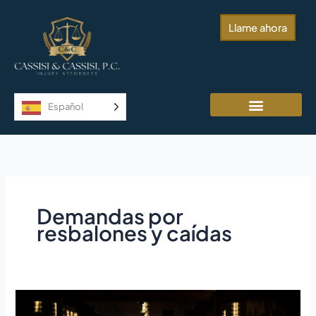
Ir
al
Llame ahora
contenido
Español
Demandas por
resbalones y caídas
Cómo
una