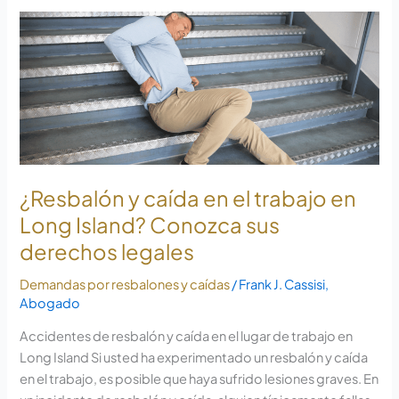
Resbalón
y
caída
en
el
trabajo
en
Long
Island?
¿Resbalón y caída en el trabajo en
Conozca
Long Island? Conozca sus
sus
derechos legales
derechos
Demandas por resbalones y caídas
/
Frank J. Cassisi,
Abogado
Accidentes de resbalón y caída en el lugar de trabajo en
Long Island Si usted ha experimentado un resbalón y caída
en el trabajo, es posible que haya sufrido lesiones graves. En