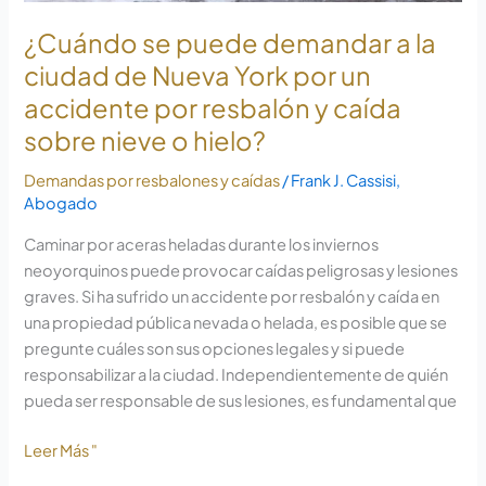
accidente
por
¿Cuándo se puede demandar a la
resbalón
ciudad de Nueva York por un
y
accidente por resbalón y caída
caída
sobre nieve o hielo?
sobre
nieve
Demandas por resbalones y caídas
/
Frank J. Cassisi,
o
Abogado
hielo?
Caminar por aceras heladas durante los inviernos
neoyorquinos puede provocar caídas peligrosas y lesiones
graves. Si ha sufrido un accidente por resbalón y caída en
una propiedad pública nevada o helada, es posible que se
pregunte cuáles son sus opciones legales y si puede
responsabilizar a la ciudad. Independientemente de quién
pueda ser responsable de sus lesiones, es fundamental que
Leer Más "