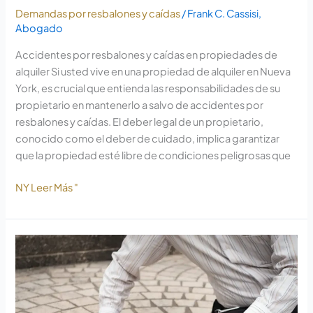
los
Demandas por resbalones y caídas
/
Frank C. Cassisi,
alquileres
Abogado
de
Accidentes por resbalones y caídas en propiedades de
alquiler Si usted vive en una propiedad de alquiler en Nueva
York, es crucial que entienda las responsabilidades de su
propietario en mantenerlo a salvo de accidentes por
resbalones y caídas. El deber legal de un propietario,
conocido como el deber de cuidado, implica garantizar
que la propiedad esté libre de condiciones peligrosas que
NY Leer Más "
Derechos
de
un
inquilino
en