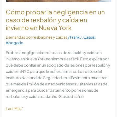
invierno
en
Cómo probar la negligencia en un
Nueva
caso de resbalón y caída en
York
invierno en Nueva York
Demandas por resbalones y caídas
/
Frank J. Cassisi,
Abogado
Probar la negligencia en un caso de resbalón y caída en
invierno en Nueva York no siempre es fácil. Esto explica por
qué debe confiar en un abogado de lesiones por resbalón y
caída en NYC para que le eche una mano. Los datos del
Instituto Nacional de Seguridad en el Pavimento muestran
que más de 1 millón de estadounidenses visitan las salas de
emergencia para buscar tratamiento por lesiones de
resbalones y caídas cada año. Si usted sufrió
Leer Más "