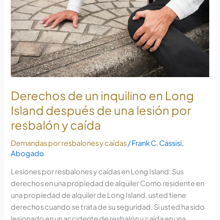
Long
Island
después
de
una
lesión
por
resbalón
Derechos de un inquilino en Long
y
Island después de una lesión por
resbalón y caída
Demandas por resbalones y caídas
/
Frank C. Cassisi,
Abogado
Lesiones por resbalones y caídas en Long Island: Sus
derechos en una propiedad de alquiler Como residente en
una propiedad de alquiler de Long Island, usted tiene
derechos cuando se trata de su seguridad. Si usted ha sido
lesionado en un accidente de resbalón y caída en una